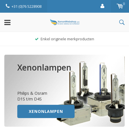
0
+31 (0)76 5228908
Enkel originele merkproducten
Xenonlampen
Philips & Osram
D1S t/m D4S
XENONLAMPEN