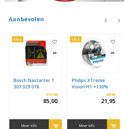
Aanbevolen
SALE
SALE
Bosch Nastarter 1
Philips XTreme
307 329 076
Vision H1 +130%
Set
115,00
28,95
85,00
21,95
Meer info
Meer info