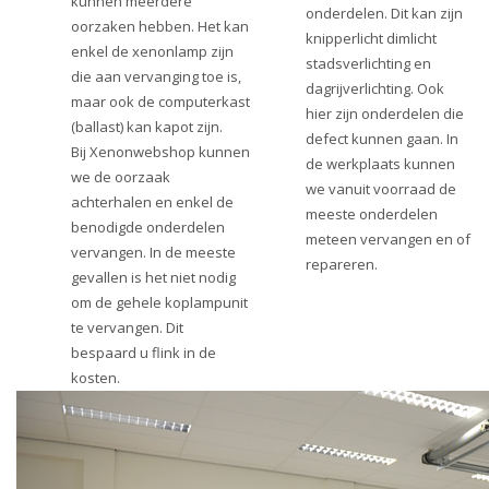
kunnen meerdere
onderdelen. Dit kan zijn
oorzaken hebben. Het kan
knipperlicht dimlicht
enkel de xenonlamp zijn
stadsverlichting en
die aan vervanging toe is,
dagrijverlichting. Ook
maar ook de computerkast
hier zijn onderdelen die
(ballast) kan kapot zijn.
defect kunnen gaan. In
Bij Xenonwebshop kunnen
de werkplaats kunnen
we de oorzaak
we vanuit voorraad de
achterhalen en enkel de
meeste onderdelen
benodigde onderdelen
meteen vervangen en of
vervangen. In de meeste
repareren.
gevallen is het niet nodig
om de gehele koplampunit
te vervangen. Dit
bespaard u flink in de
kosten.