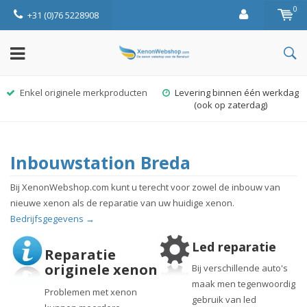
0
+31 (0)76 5228908
Enkel originele merkproducten
Levering binnen één werkdag
(ook op zaterdag)
Inbouwstation Breda
Bij XenonWebshop.com kunt u terecht voor zowel de inbouw van
nieuwe xenon als de reparatie van uw huidige xenon.
Bedrijfsgegevens →
Led reparatie
Reparatie
originele xenon
Bij verschillende auto's
maak men tegenwoordig
Problemen met xenon
gebruik van led