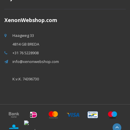
XenonWebshop.com
Haagweg 33
4814 GB BREDA
+31 76 5228908
info@xenonwebshop.com
K.v.K. 74396730