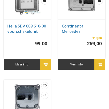
Hella 5DV 009 610-00
Continental
voorschakelunit
Mercedes
A2189007306 -
319,00
A2129005424 Led
99,00
269,00
module
Meer info
Meer info