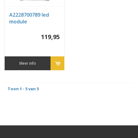
A2228700789 led
module
119,95
Meer info
Toon 1 - 5 van 5