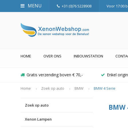
MENU
+31 (0)76 5228908
Voor 17:00 b
HOME
OVER ONS
INBOUWSTATION
CONTA
Gratis verzending boven € 70,-
Enkel orig
Home
Zoek op auto
BMW
BMW 4 Serie
Zoek op auto
BMW 4
Xenon Lampen