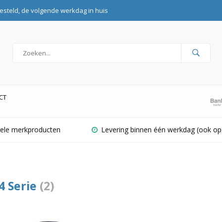
esteld, de volgende werkdag in huis
CT
inele merkproducten
Levering binnen één werkdag (ook op
 Serie
(2)