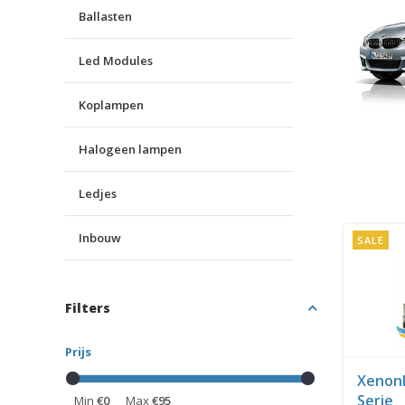
Ballasten
Led Modules
Koplampen
Halogeen lampen
Ledjes
Inbouw
SALE
Filters
Prijs
Xenon
Serie
Min
€0
Max
€95