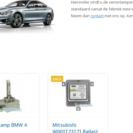
Hieronder vindt u de xenonlampen
standaard vanuit de fabriek mee wo
Neem dan
contact
met ons op. Xen
SALE
lamp BMW 4
Mitsubishi
W003T23171 Ballast