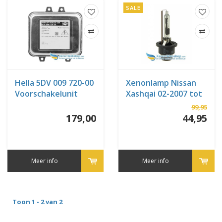
SALE
Hella 5DV 009 720-00
Xenonlamp Nissan
Voorschakelunit
Xashqai 02-2007 tot
Opel
01-2014
99,95
179,00
44,95
Meer info
Meer info
Toon 1 - 2 van 2