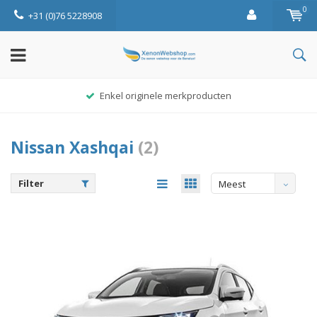
0
+31 (0)76 5228908
Enkel originele merkproducten
Nissan Xashqai
(2)
Filter
Meest
bekeken