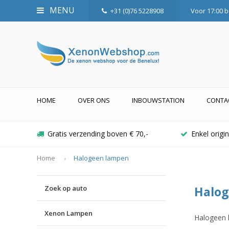
MENU
+31 (0)76 5228908
Voor 17:00 b
HOME
OVER ONS
INBOUWSTATION
CONTA
Gratis verzending boven € 70,-
Enkel orig
Home
Halogeen lampen
Zoek op auto
Halo
Xenon Lampen
Halogeen 