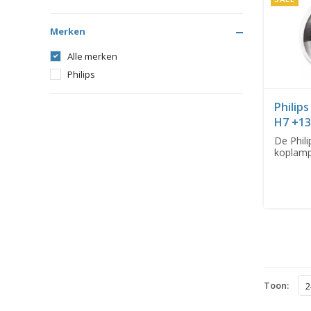
Merken
Alle merken
Philips
Philip
H7 +1
De Phili
koplamp
tot 130%
Toon:
2