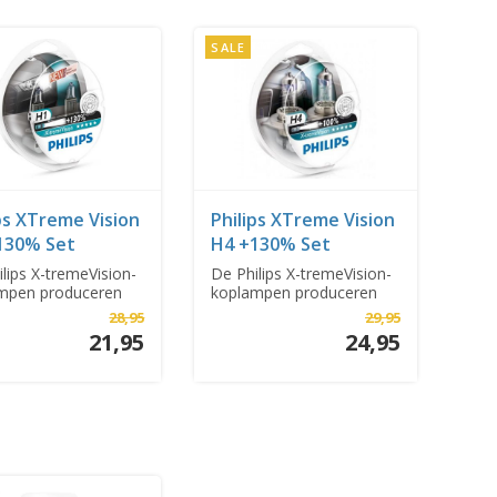
SALE
ps XTreme Vision
Philips XTreme Vision
130% Set
H4 +130% Set
lips X-tremeVision-
De Philips X-tremeVision-
mpen produceren
koplampen produceren
0% meer ...
tot 130% meer ...
28,95
29,95
21,95
24,95