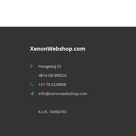
XenonWebshop.com
Haagweg 33
4814 GB BREDA
+31 76 5228908
info@xenonwebshop.com
K.v.K. 74396730