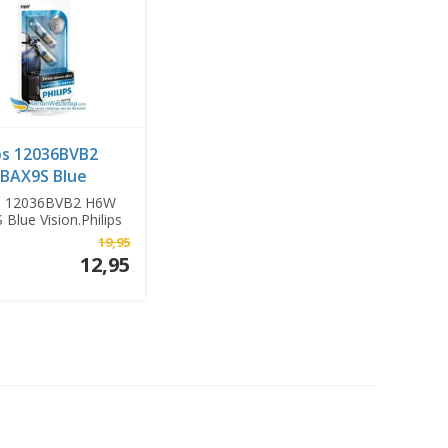
ips 12036BVB2
BAX9S Blue
n
ps 12036BVB2 H6W
Blue Vision.Philips
sion ...
19,95
12,95