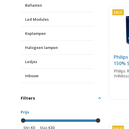
Ballasten
SALE
Led Modules
Koplampen
Halogeen lampen
Philip
Ledjes
150% 
Philips 
Inbouw
H4Missc
sterkste
Filters
Prijs
Min
€0
Max
€30
SALE