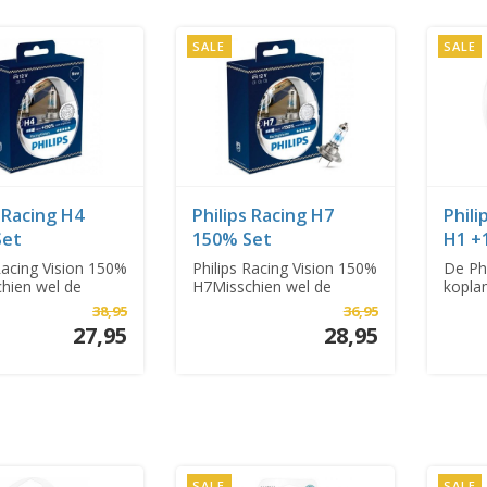
SALE
SALE
s Racing H4
Philips Racing H7
Phili
Set
150% Set
H1 +
Racing Vision 150%
Philips Racing Vision 150%
De Phi
hien wel de
H7Misschien wel de
kopla
 wette...
sterkste wette...
tot 13
38,95
36,95
27,95
28,95
SALE
SALE