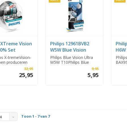
s XTreme Vision
Philips 12961BVB2
Phil
30% Set
W5W Blue Vision
H6W 
Visio
ps X-tremeVision-
Philips Blue Vision Ultra
Phili
en produceren
W5W T10Philips Blue
BAX9S 
 meer ...
Vision stadsli...
Blue Vi
32,95
9,95
25,95
5,95
Toon 1 - 7 van 7
4