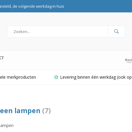
esteld, de volgende werkdag in huis
CT
inele merkproducten
Levering binnen één werkdag (ook op
geen lampen
(7)
lampen