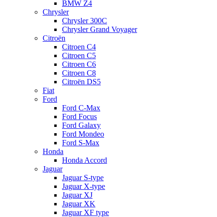
BMW Z4
Chrysler
Chrysler 300C
Chrysler Grand Voyager
Citroën
Citroen C4
Citroen C5
Citroen C6
Citroen C8
Citroën DS5
Fiat
Ford
Ford C-Max
Ford Focus
Ford Galaxy
Ford Mondeo
Ford S-Max
Honda
Honda Accord
Jaguar
Jaguar S-type
Jaguar X-type
Jaguar XJ
Jaguar XK
Jaguar XF type