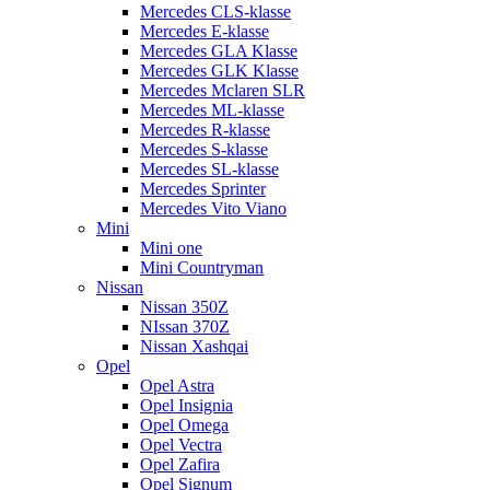
Mercedes CLS-klasse
Mercedes E-klasse
Mercedes GLA Klasse
Mercedes GLK Klasse
Mercedes Mclaren SLR
Mercedes ML-klasse
Mercedes R-klasse
Mercedes S-klasse
Mercedes SL-klasse
Mercedes Sprinter
Mercedes Vito Viano
Mini
Mini one
Mini Countryman
Nissan
Nissan 350Z
NIssan 370Z
Nissan Xashqai
Opel
Opel Astra
Opel Insignia
Opel Omega
Opel Vectra
Opel Zafira
Opel Signum