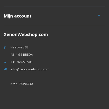
Mijn account
XenonWebshop.com
Haagweg 33
4814 GB BREDA
+31 76 5228908
info@xenonwebshop.com
K.v.K. 74396730