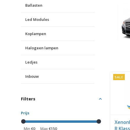
Ballasten
Led Modules
Koplampen
Halogeen lampen
Ledjes
Inbouw
SALE
Filters
Prijs
Xenon
R Klas
Min
€0
Max
€150