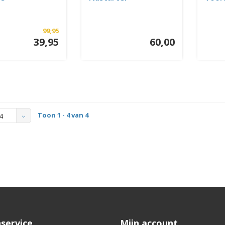
99,95
39,95
60,00
Toon 1 - 4 van 4
4
service
Mijn account