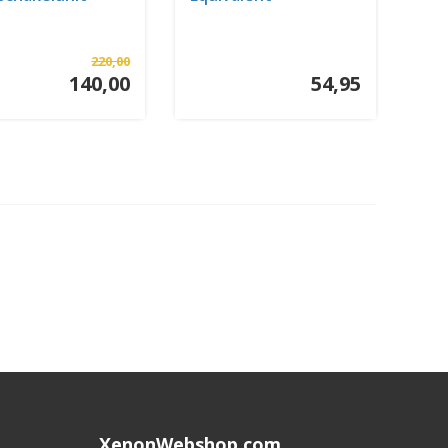
220,00
140,00
54,95
XenonWebshop.com