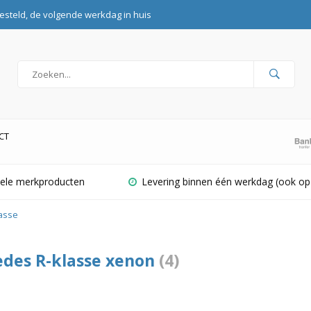
esteld, de volgende werkdag in huis
CT
inele merkproducten
Levering binnen één werkdag (ook op
asse
des R-klasse xenon
(4)