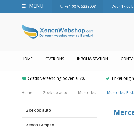
MENU
+31 (0)76 5228908
Voor 17:00 b
HOME
OVER ONS
INBOUWSTATION
CONTA
Gratis verzending boven € 70,-
Enkel orig
Home
Zoek op auto
Mercedes
Mercedes R-kl
Zoek op auto
Merce
Xenon Lampen