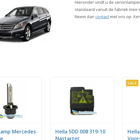
Hieronder vindt u de xenonlampen
standaard vanuit de fabriek mee wo
Neem dan
contact
met ons op. Xen
SALE
lamp Mercedes
Hella 5DD 008 319-10
Hella
se
Nastarter
Voor