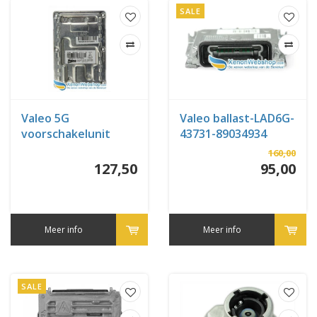
SALE
Valeo 5G
Valeo ballast-LAD6G-
voorschakelunit
43731-89034934
160,00
127,50
95,00
Meer info
Meer info
SALE