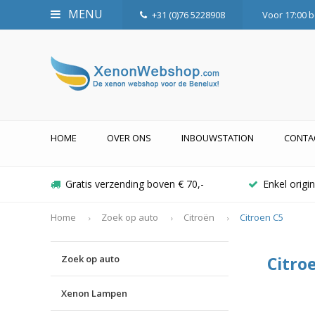
MENU
+31 (0)76 5228908
Voor 17:00 b
HOME
OVER ONS
INBOUWSTATION
CONTA
Gratis verzending boven € 70,-
Enkel orig
Home
Zoek op auto
Citroën
Citroen C5
Zoek op auto
Citro
Xenon Lampen