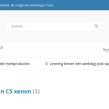
esteld, de volgende werkdag in huis
CT
inele merkproducten
Levering binnen één werkdag (ook op
en C5 xenon
(3)