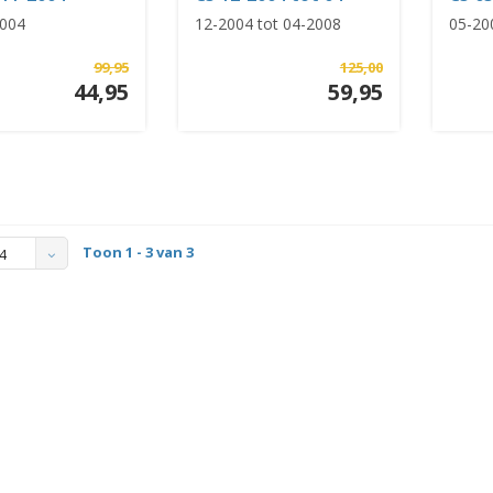
2008
(X7)
2004
12-2004 tot 04-2008
05-20
99,95
125,00
44,95
59,95
Toon 1 - 3 van 3
4