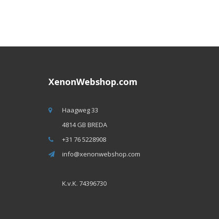
XenonWebshop.com
Haagweg 33
4814 GB BREDA
+31 76 5228908
info@xenonwebshop.com
K.v.K. 74396730