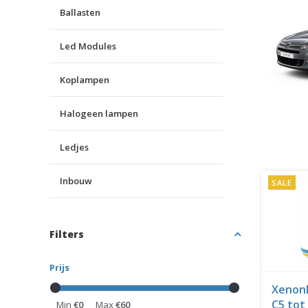
Ballasten
Led Modules
Koplampen
Halogeen lampen
Ledjes
Inbouw
SALE
Filters
Prijs
Xenonl
C5 tot
Min
€0
Max
€60