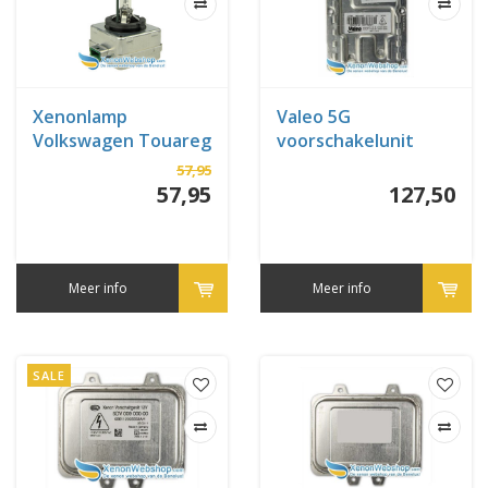
Xenonlamp
Valeo 5G
Volkswagen Touareg
voorschakelunit
04-2010 tot heden
57,95
57,95
127,50
Meer info
Meer info
SALE