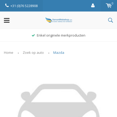
0
+31 (0)76 5228908
Enkel originele merkproducten
Home
Zoek op auto
Mazda