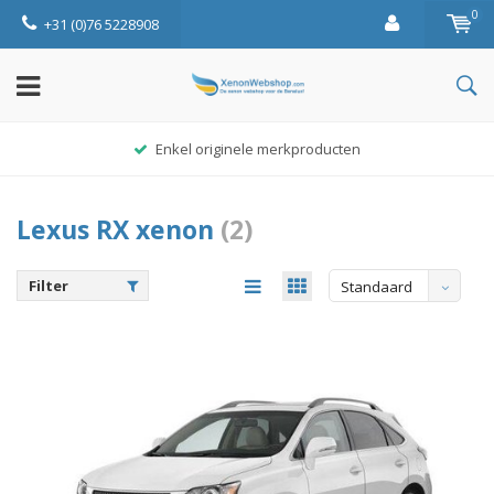
0
+31 (0)76 5228908
Enkel originele merkproducten
Lexus RX xenon
(2)
Filter
Standaard