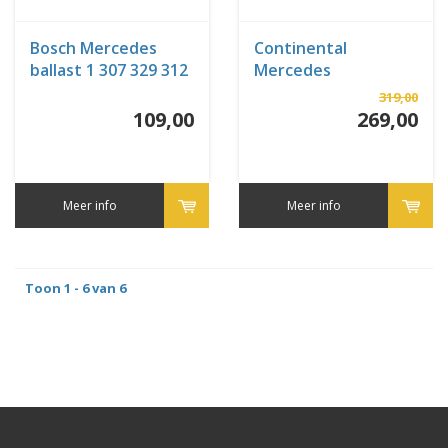
Bosch Mercedes
Continental
ballast 1 307 329 312
Mercedes
01
A2189007306 -
319,00
A2129005424 Led
109,00
269,00
module
Meer info
Meer info
Toon 1 - 6 van 6