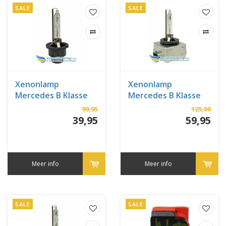
SALE
SALE
Xenonlamp
Xenonlamp
Mercedes B Klasse
Mercedes B Klasse
06-2005 tot 05-2008
06-2008 tot 10-2011
99,95
125,00
(W245)
(W245)
39,95
59,95
Meer info
Meer info
SALE
SALE