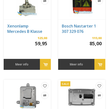
Xenonlamp
Bosch Nastarter 1
Mercedes B Klasse
307 329 076
11-2011 tot 11-2014
125,00
115,00
(W246)
59,95
85,00
Meer info
Meer info
SALE