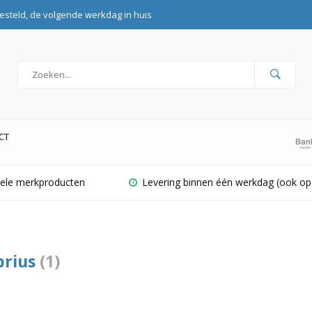
esteld, de volgende werkdag in huis
CT
inele merkproducten
Levering binnen één werkdag (ook op
prius
(1)