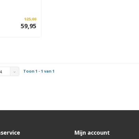
125,00
59,95
Toon 1 - 1 van 1
4
service
Mijn account