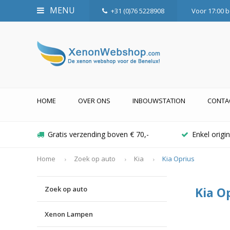
MENU
+31 (0)76 5228908
Voor 17:00 b
HOME
OVER ONS
INBOUWSTATION
CONTA
Gratis verzending boven € 70,-
Enkel orig
Home
Zoek op auto
Kia
Kia Oprius
Zoek op auto
Kia O
Xenon Lampen