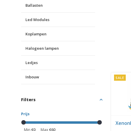
Ballasten
Led Modules
Koplampen
Halogeen lampen
Ledjes
Inbouw
SALE
Filters
Prijs
Xenonl
Min
€0
Max
€60