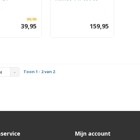
2004
99,95
39,95
159,95
Toon 1 - 2 van 2
4
service
Mijn account