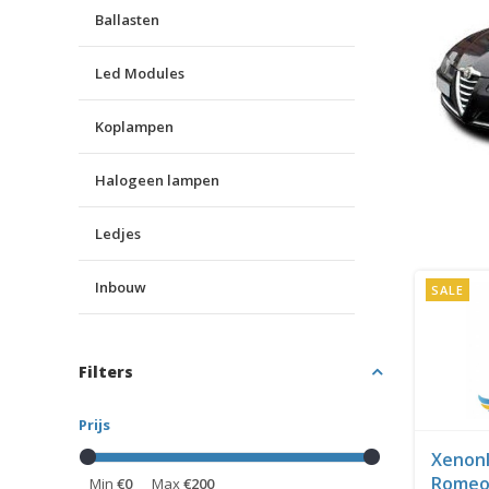
Ballasten
Led Modules
Koplampen
Halogeen lampen
Ledjes
Inbouw
SALE
Filters
Prijs
Xenonl
Romeo
Min
€0
Max
€200