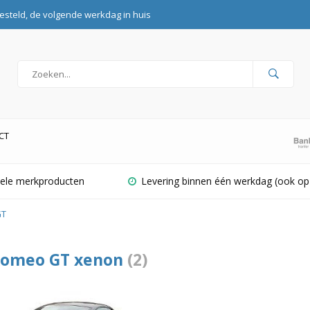
esteld, de volgende werkdag in huis
CT
inele merkproducten
Levering binnen één werkdag (ook op
GT
Romeo GT xenon
(2)