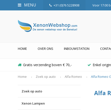
MENU
+31 (0)76 5228908
Voor 17:00 b
HOME
OVER ONS
INBOUWSTATION
CONTA
Gratis verzending boven € 70,-
Enkel orig
Home
Zoek op auto
Alfa Romeo
Alfa Romeo 
Zoek op auto
Alfa 
Xenon Lampen