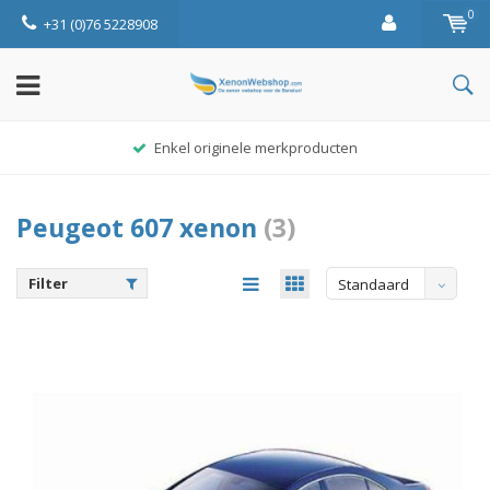
0
+31 (0)76 5228908
Enkel originele merkproducten
Peugeot 607 xenon
(3)
Filter
Standaard