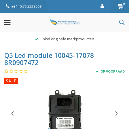
0
+31 (0)76 5228908
Enkel originele merkproducten
Q5 Led module 10045-17078
8R0907472
OP VOORRAAD
SALE