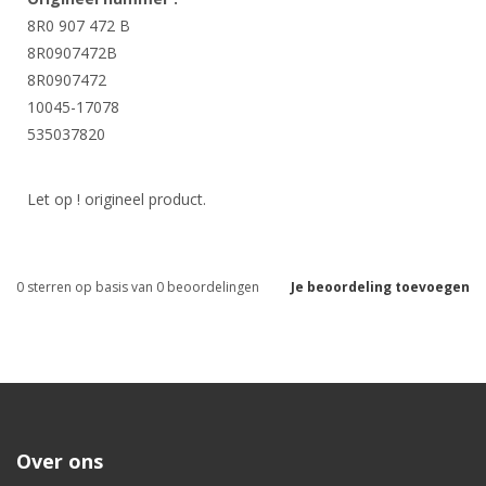
8R0 907 472 B
8R0907472B
8R0907472
10045-17078
535037820
Let op ! origineel product.
0
sterren op basis van
0
beoordelingen
Je beoordeling toevoegen
Over ons