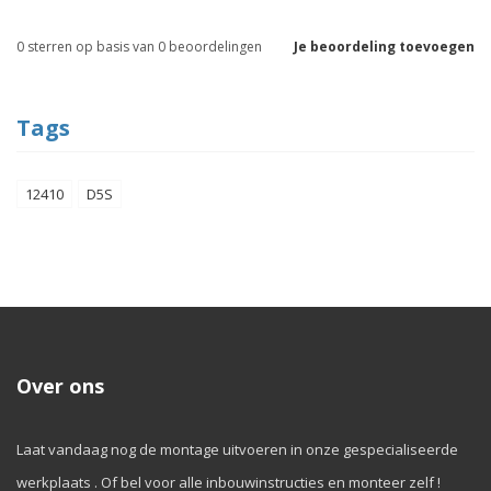
0
sterren op basis van
0
beoordelingen
Je beoordeling toevoegen
Tags
12410
D5S
Over ons
Laat vandaag nog de montage uitvoeren in onze gespecialiseerde
werkplaats . Of bel voor alle inbouwinstructies en monteer zelf !