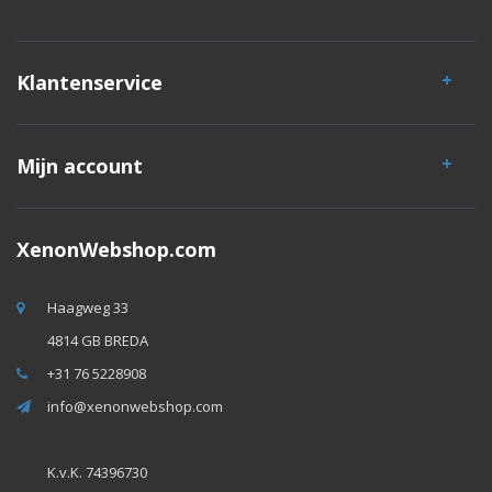
Klantenservice
Mijn account
XenonWebshop.com
Haagweg 33
4814 GB BREDA
+31 76 5228908
info@xenonwebshop.com
K.v.K. 74396730