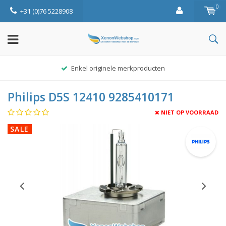
0
+31 (0)76 5228908
Enkel originele merkproducten
Philips D5S 12410 9285410171
NIET OP VOORRAAD
SALE