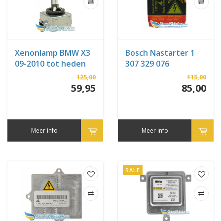
Xenonlamp BMW X3
Bosch Nastarter 1
09-2010 tot heden
307 329 076
(F25)
125,00
115,00
59,95
85,00
Meer info
Meer info
SALE