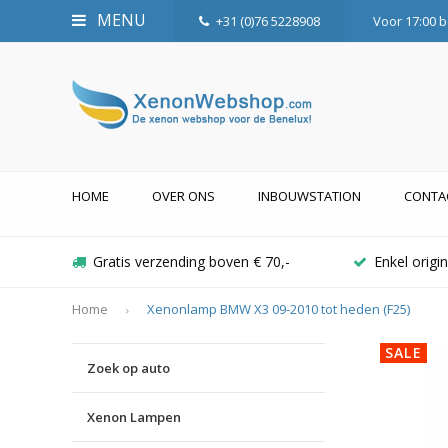
MENU
+31 (0)76 5228908
Voor 17:00 b
HOME
OVER ONS
INBOUWSTATION
CONTA
Gratis verzending boven € 70,-
Enkel orig
Home
Xenonlamp BMW X3 09-2010 tot heden (F25)
SALE
Zoek op auto
Xenon Lampen