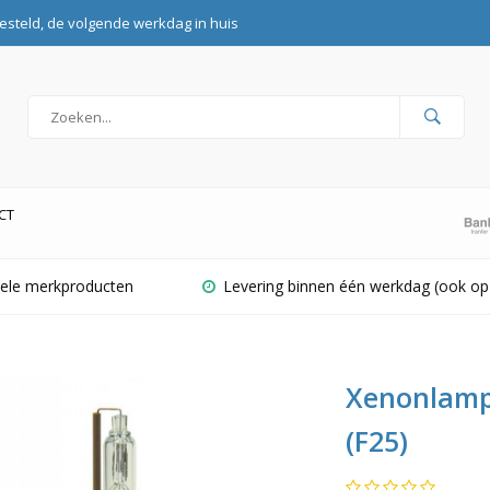
esteld, de volgende werkdag in huis
CT
inele merkproducten
Levering binnen één werkdag (ook op
Xenonlamp
(F25)