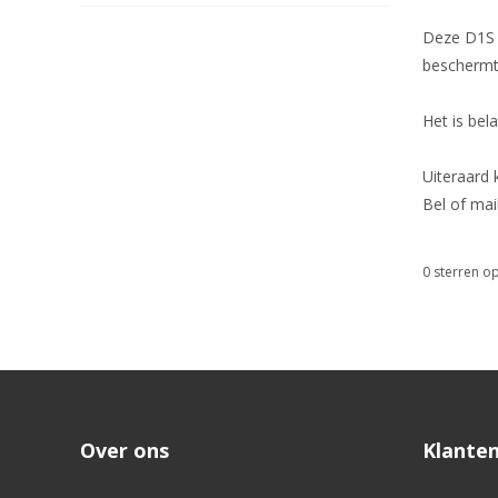
Deze D1S l
beschermt.
Het is bel
Uiteraard
Bel of mai
0
sterren op
Over ons
Klanten