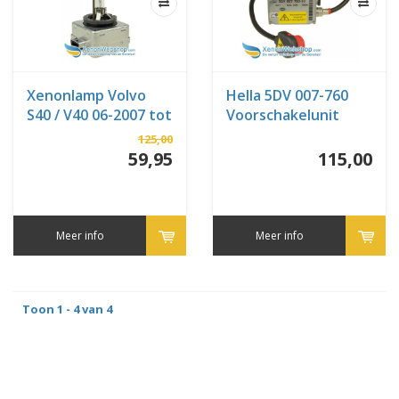
Xenonlamp Volvo
Hella 5DV 007-760
S40 / V40 06-2007 tot
Voorschakelunit
heden
125,00
59,95
115,00
Meer info
Meer info
Toon 1 - 4 van 4