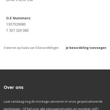
O.E Nummers:
1307329080
1 307 329 080
0
sterren op basis van
0
beoordelingen
Je beoordeling toevoegen
Over ons
Laat vandaag nog de montage uitvoeren in onze gespecialiseerde
werkplaats . Of bel voor alle inbouwinstructies en monteer zelf !