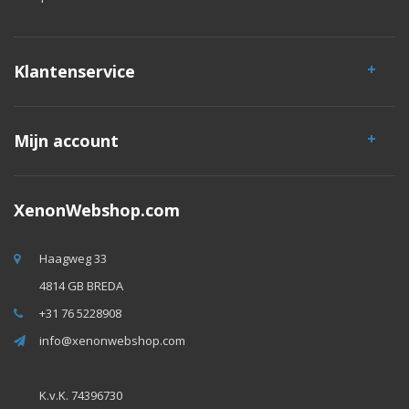
Klantenservice
Mijn account
XenonWebshop.com
Haagweg 33
4814 GB BREDA
+31 76 5228908
info@xenonwebshop.com
K.v.K. 74396730