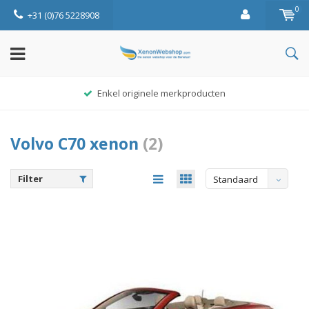
0
+31 (0)76 5228908
Enkel originele merkproducten
Volvo C70 xenon
(2)
Filter
Standaard