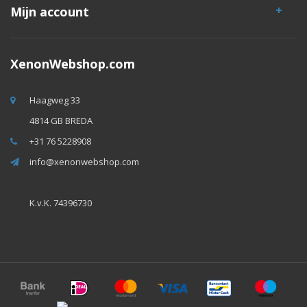
Mijn account
XenonWebshop.com
Haagweg 33
4814 GB BREDA
+31 76 5228908
info@xenonwebshop.com
K.v.K. 74396730