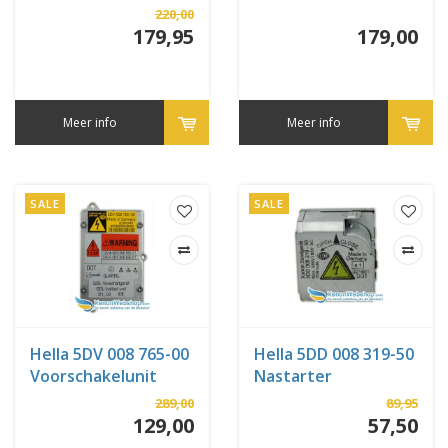
220,00
179,95
179,00
Meer info
Meer info
SALE
SALE
Hella 5DV 008 765-00
Hella 5DD 008 319-50
Voorschakelunit
Nastarter
289,00
89,95
129,00
57,50