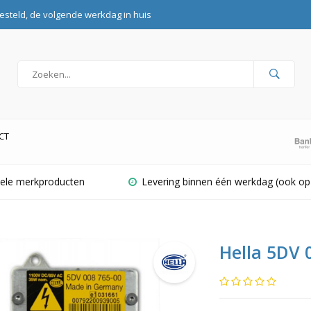
esteld, de volgende werkdag in huis
CT
inele merkproducten
Levering binnen één werkdag (ook op
Hella 5DV 