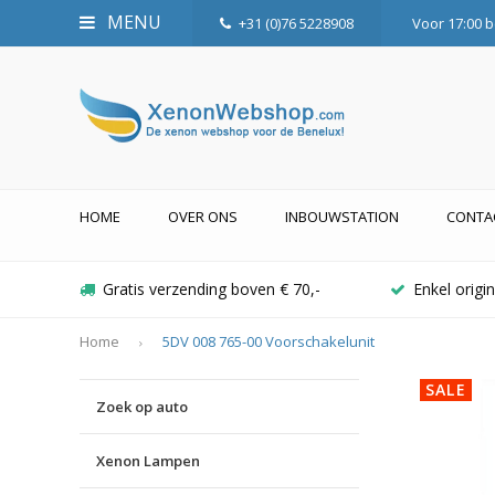
MENU
+31 (0)76 5228908
Voor 17:00 b
HOME
OVER ONS
INBOUWSTATION
CONTA
Gratis verzending boven € 70,-
Enkel orig
Home
5DV 008 765-00 Voorschakelunit
SALE
Zoek op auto
Xenon Lampen