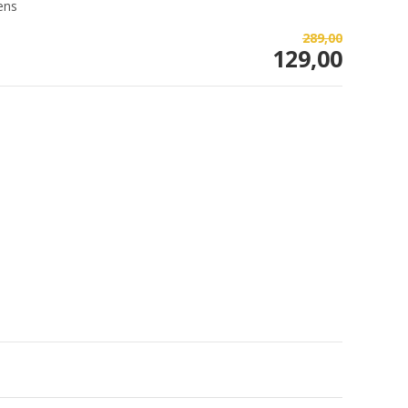
ens
289,00
129,00
Afbeelding vergroten