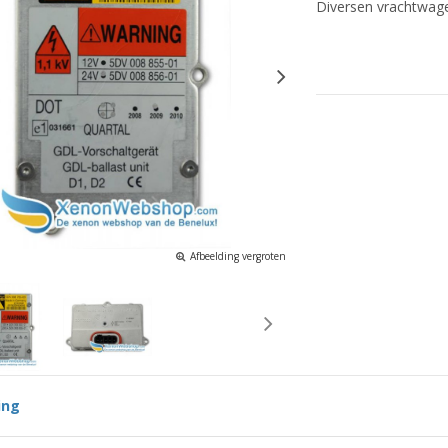
Diversen vrachtwag
Afbeelding vergroten
ing