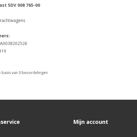
last 5DV 008 765-00
vrachtwagens
ers:
 A0038202526
919
 basis van
0
beoordelingen
service
Mijn account