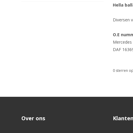
Hella bal
Diversen 
O.E numm
Mercedes
DAF 1636
0
sterren op
Over ons
Klanten