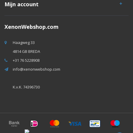
Mijn account
XenonWebshop.com
Haagweg 33
4814 GB BREDA
+31 76 5228908
info@xenonwebshop.com
K.v.K. 74396730