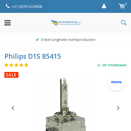
0
+31 (0)76 5228908
Enkel originele merkproducten
Philips D1S 85415
OP VOORRAAD
SALE