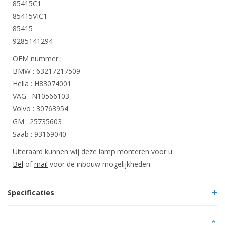
85415C1
85415VIC1
85415
9285141294
OEM nummer :
BMW : 63217217509
Hella : H83074001
VAG : N10566103
Volvo : 30763954
GM : 25735603
Saab : 93169040
Uiteraard kunnen wij deze lamp monteren voor u.
Bel
of
mail
voor de inbouw mogelijkheden.
Specificaties