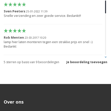
Sven Peeters
25-01-2022 11:39
Snelle verzending en zeer goede service. Bedankt!!
Rob Menten
23-03-2017 10:20
lamp hier laten monteren tegen een strakke prijs en snel :-)
Bedankt
5
sterren op basis van
9
beoordelingen
Je beoordeling toevoegen
Mustafa b
19-03-2017 14:52
Gelukkig heb ik alles laten inbouwen bij deze winkel . Had mij
nooit gelukt ... Snel vakkundig en betaalbaar bedankt nogmaals !
T.Verhagen
23-06-2015 13:29
Over ons
Super service en prijs, niet twijfelen als je xenon wilt inbouwen.
DIT IS HET ADRES!