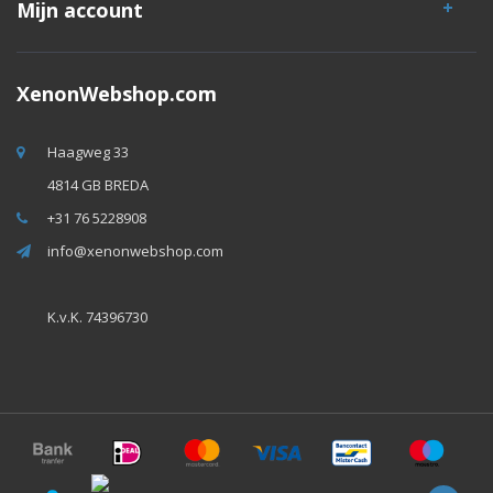
Mijn account
XenonWebshop.com
Haagweg 33
4814 GB BREDA
+31 76 5228908
info@xenonwebshop.com
K.v.K. 74396730