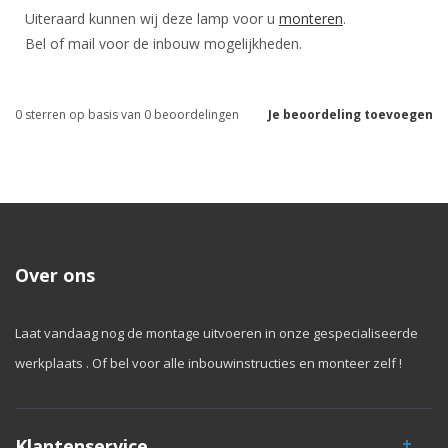
Uiteraard kunnen wij deze lamp voor u
monteren
.
Bel of mail voor de inbouw mogelijkheden.
0
sterren op basis van
0
beoordelingen
Je beoordeling toevoegen
Over ons
Laat vandaag nog de montage uitvoeren in onze gespecialiseerde
werkplaats . Of bel voor alle inbouwinstructies en monteer zelf !
Klantenservice