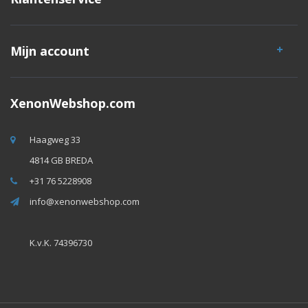
Mijn account
XenonWebshop.com
Haagweg 33
4814 GB BREDA
+31 76 5228908
info@xenonwebshop.com
K.v.K. 74396730