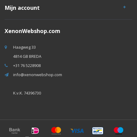
Mijn account
XenonWebshop.com
Haagweg 33
4814 GB BREDA
+31 76 5228908
info@xenonwebshop.com
K.v.K. 74396730