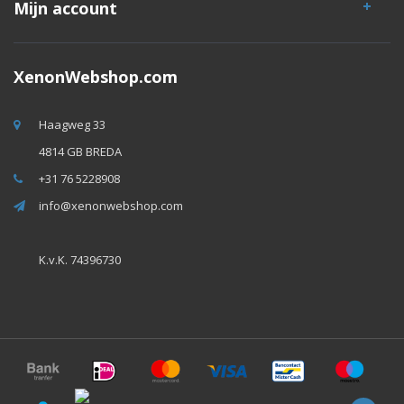
Mijn account
XenonWebshop.com
Haagweg 33
4814 GB BREDA
+31 76 5228908
info@xenonwebshop.com
K.v.K. 74396730