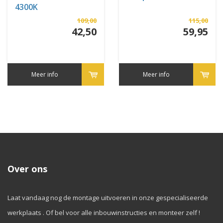
4300K
109,00
115,00
42,50
59,95
Meer info
Meer info
Over ons
Laat vandaag nog de montage uitvoeren in onze gespecialiseerde
werkplaats . Of bel voor alle inbouwinstructies en monteer zelf !