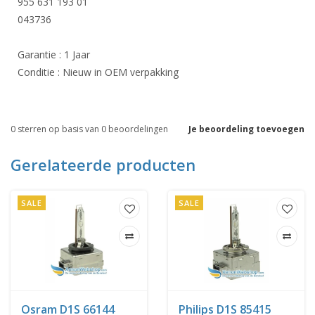
955 631 193 01
043736
Garantie : 1 Jaar
Conditie : Nieuw in OEM verpakking
0
sterren op basis van
0
beoordelingen
Je beoordeling toevoegen
Gerelateerde producten
SALE
SALE
Osram D1S 66144
Philips D1S 85415