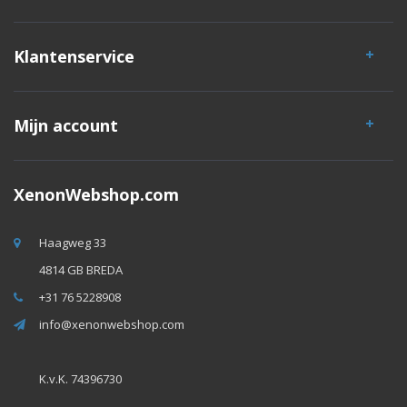
Klantenservice
Mijn account
XenonWebshop.com
Haagweg 33
4814 GB BREDA
+31 76 5228908
info@xenonwebshop.com
K.v.K. 74396730