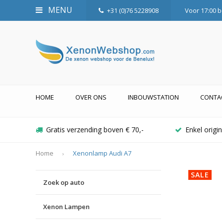
MENU
+31 (0)76 5228908
Voor 17:00 b
HOME
OVER ONS
INBOUWSTATION
CONTA
Gratis verzending boven € 70,-
Enkel orig
Home
Xenonlamp Audi A7
SALE
Zoek op auto
Xenon Lampen