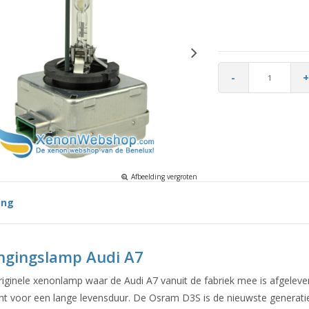
-
+
Afbeelding vergroten
ing
ngingslamp Audi A7
originele xenonlamp waar de Audi A7 vanuit de fabriek mee is afgelev
nt voor een lange levensduur. De Osram D3S is de nieuwste generati