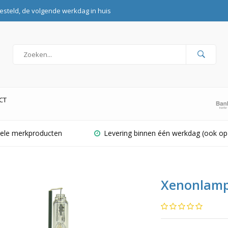
esteld, de volgende werkdag in huis
CT
inele merkproducten
Levering binnen één werkdag (ook op
Xenonlamp