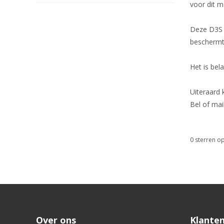
voor dit m
Deze D3S l
beschermt.
Het is bel
Uiteraard
Bel of mai
0
sterren op
Over ons
Klanten