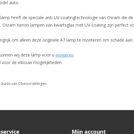
odel auto.
amp heeft de speciale anti-UV-coatingtechnologie van Osram die de k
 Osram Xenon lampen van kwartsglas met UV-coating zijn perfect voo
angrijk om alleen deze originele A7 lamp te monteren om schade aan 
 kunnen wij deze lamp voor u
.
monteren
l voor de inbouw mogelijkheden.
 basis van
0
beoordelingen
service
Mijn account