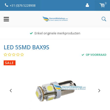
0
+31 (0)76 5228908
Enkel originele merkproducten
LED 5SMD BAX9S
OP VOORRAAD
SALE