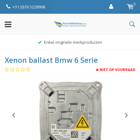
0
+31 (0)76 5228908
Enkel originele merkproducten
Xenon ballast Bmw 6 Serie
NIET OP VOORRAAD