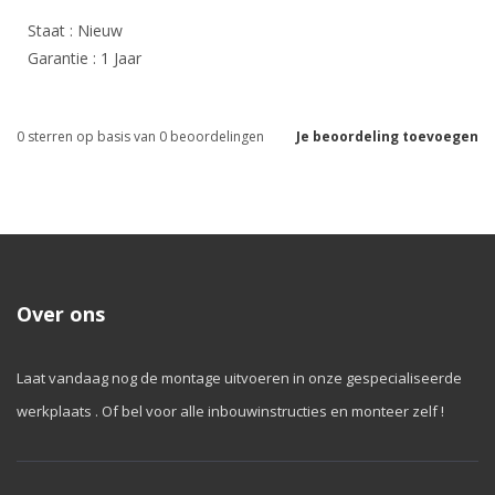
Staat : Nieuw
Garantie : 1 Jaar
0
sterren op basis van
0
beoordelingen
Je beoordeling toevoegen
Over ons
Laat vandaag nog de montage uitvoeren in onze gespecialiseerde
werkplaats . Of bel voor alle inbouwinstructies en monteer zelf !