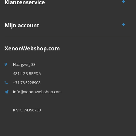
Klantenservice
Mijn account
XenonWebshop.com
Haagweg 33
4814 GB BREDA
+31 76 5228908
info@xenonwebshop.com
K.v.K. 74396730