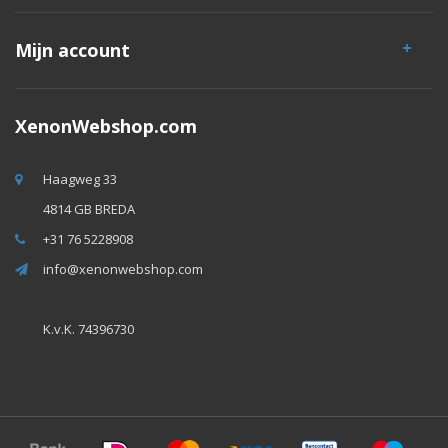
Mijn account
XenonWebshop.com
Haagweg 33
4814 GB BREDA
+31 76 5228908
info@xenonwebshop.com
K.v.K. 74396730