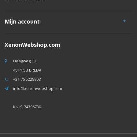
Mijn account
XenonWebshop.com
Haagweg 33
4814 GB BREDA
+31 76 5228908
info@xenonwebshop.com
K.v.K. 74396730