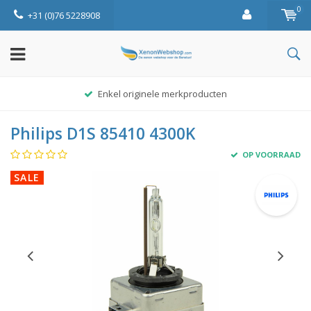
0
+31 (0)76 5228908
Enkel originele merkproducten
Philips D1S 85410 4300K
OP VOORRAAD
SALE