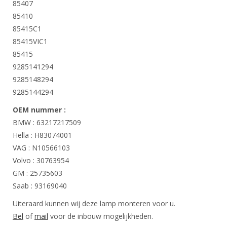
85407
85410
85415C1
85415VIC1
85415
9285141294
9285148294
9285144294
OEM nummer :
BMW : 63217217509
Hella : H83074001
VAG : N10566103
Volvo : 30763954
GM : 25735603
Saab : 93169040
Uiteraard kunnen wij deze lamp monteren voor u.
Bel
of
mail
voor de inbouw mogelijkheden.