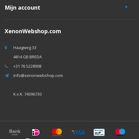
Mijn account
XenonWebshop.com
Haagweg 33
4814 GB BREDA
+31 76 5228908
info@xenonwebshop.com
K.v.K. 74396730