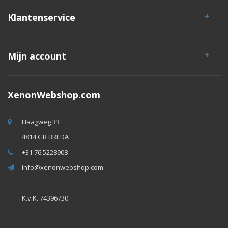
Klantenservice
Mijn account
XenonWebshop.com
Haagweg 33
4814 GB BREDA
+31 76 5228908
info@xenonwebshop.com
K.v.K. 74396730