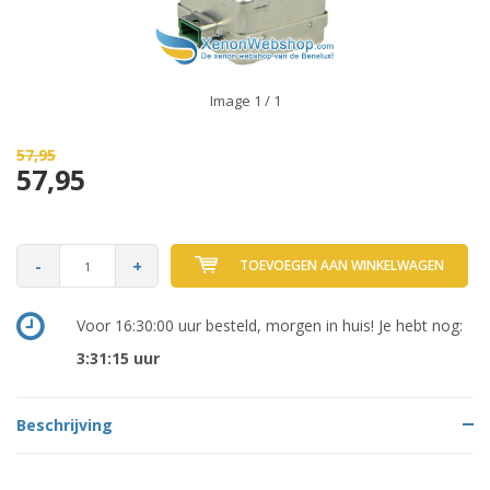
Image
1
/ 1
57,95
57,95
-
+
TOEVOEGEN AAN WINKELWAGEN
Voor 16:30:00 uur besteld, morgen in huis! Je hebt nog:
3:31:15
uur
Beschrijving