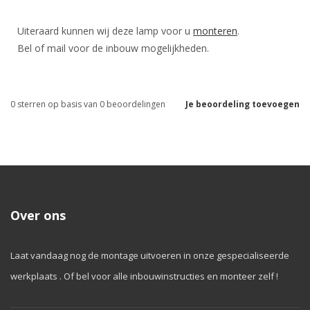
Uiteraard kunnen wij deze lamp voor u
monteren
.
Bel of mail voor de inbouw mogelijkheden.
0
sterren op basis van
0
beoordelingen
Je beoordeling toevoegen
Over ons
Laat vandaag nog de montage uitvoeren in onze gespecialiseerde
werkplaats . Of bel voor alle inbouwinstructies en monteer zelf !