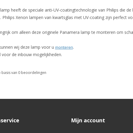
amp heeft de speciale anti-UV-coatingtechnologie van Philips die de 
 Philips Xenon lampen van kwartsglas met UV-coating zijn perfect vo
angrijk om alleen deze originele Panamera lamp te monteren om scha
 kunnen wij deze lamp voor u
.
monteren
l voor de inbouw mogelijkheden.
 basis van
0
beoordelingen
service
Mijn account