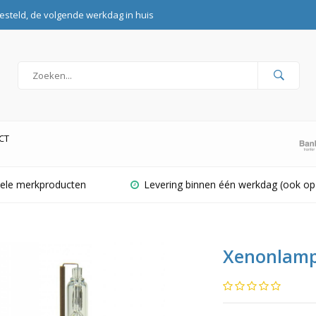
esteld, de volgende werkdag in huis
CT
inele merkproducten
Levering binnen één werkdag (ook op
Xenonlamp