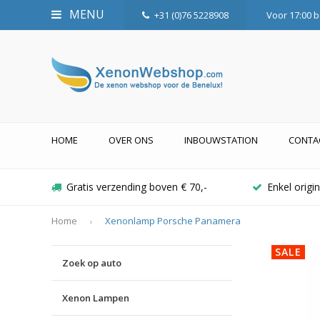
MENU
+31 (0)76 5228908
Voor 17:00 b
HOME
OVER ONS
INBOUWSTATION
CONTA
Gratis verzending boven € 70,-
Enkel orig
Home
Xenonlamp Porsche Panamera
SALE
Zoek op auto
Xenon Lampen