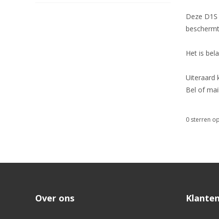
Deze D1S l
beschermt.
Het is bel
Uiteraard
Bel of mai
0
sterren op
Over ons
Klanten