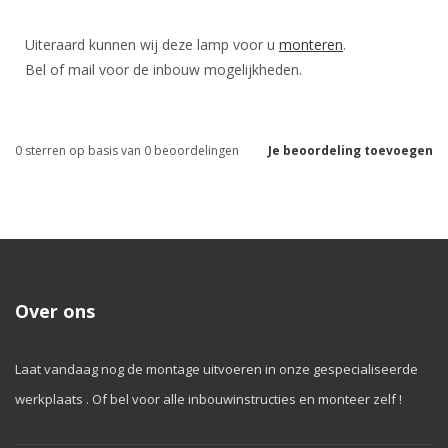
Uiteraard kunnen wij deze lamp voor u
monteren
.
Bel of mail voor de inbouw mogelijkheden.
0
sterren op basis van
0
beoordelingen
Je beoordeling toevoegen
Over ons
Laat vandaag nog de montage uitvoeren in onze gespecialiseerde
werkplaats . Of bel voor alle inbouwinstructies en monteer zelf !