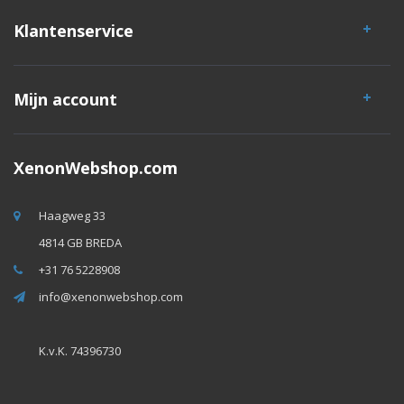
Klantenservice
Mijn account
XenonWebshop.com
Haagweg 33
4814 GB BREDA
+31 76 5228908
info@xenonwebshop.com
K.v.K. 74396730