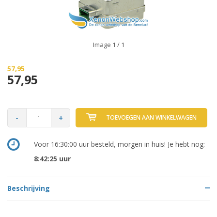
Image
1
/ 1
57,95
57,95
-
+
TOEVOEGEN AAN WINKELWAGEN
Voor 16:30:00 uur besteld, morgen in huis! Je hebt nog:
8:42:24
uur
Beschrijving