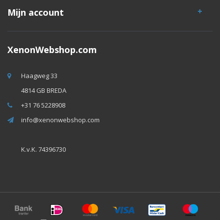
Mijn account
XenonWebshop.com
Haagweg 33
4814 GB BREDA
+31 76 5228908
info@xenonwebshop.com
K.v.K. 74396730