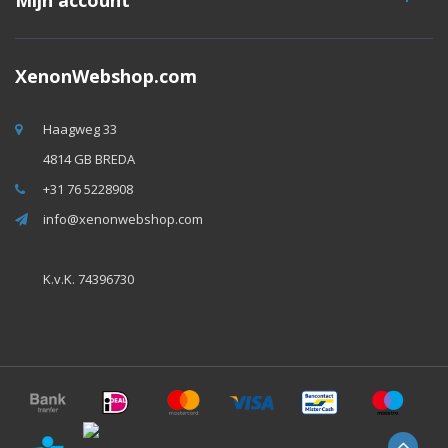
Mijn account
XenonWebshop.com
Haagweg 33
4814 GB BREDA
+31 76 5228908
info@xenonwebshop.com
K.v.K. 74396730