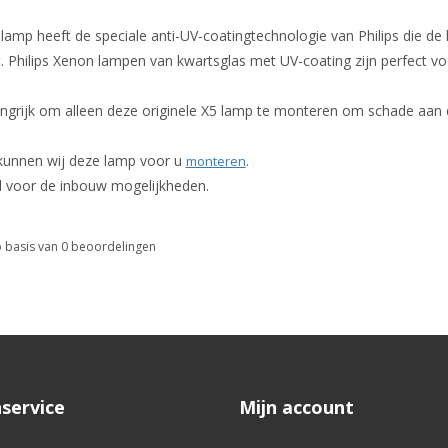
amp heeft de speciale anti-UV-coatingtechnologie van Philips die de 
 Philips Xenon lampen van kwartsglas met UV-coating zijn perfect vo
angrijk om alleen deze originele X5 lamp te monteren om schade aan 
 kunnen wij deze lamp voor u
.
monteren
l voor de inbouw mogelijkheden.
 basis van
0
beoordelingen
service
Mijn account