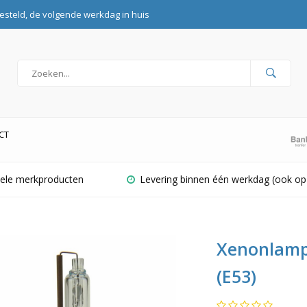
esteld, de volgende werkdag in huis
CT
inele merkproducten
Levering binnen één werkdag (ook op
Xenonlamp
(E53)