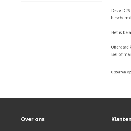
Deze D2S l
beschermt.
Het is bel
Uiteraard
Bel of mai
0
sterren op
Over ons
Klanten