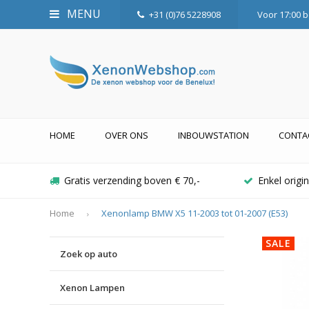
MENU
+31 (0)76 5228908
Voor 17:00 b
HOME
OVER ONS
INBOUWSTATION
CONTA
Gratis verzending boven € 70,-
Enkel orig
Home
Xenonlamp BMW X5 11-2003 tot 01-2007 (E53)
SALE
Zoek op auto
Xenon Lampen