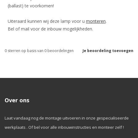
(ballast) te voorkomen!
Uiteraard kunnen wij deze lamp voor u
monteren
.
Bel of mail voor de inbouw mogelijkheden.
0
sterren op basis van
0
beoordelingen
Je beoordeling toevoegen
Over ons
Laat vandaag nog de montage uitvoeren in onze gespecialiseerde
werkplaats . Of bel voor alle inbouwinstructies en monteer zelf !