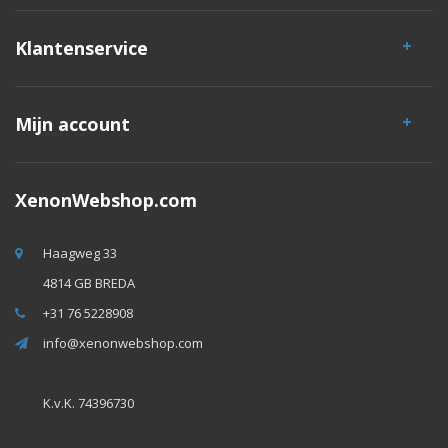
Klantenservice
Mijn account
XenonWebshop.com
Haagweg 33
4814 GB BREDA
+31 76 5228908
info@xenonwebshop.com
K.v.K. 74396730