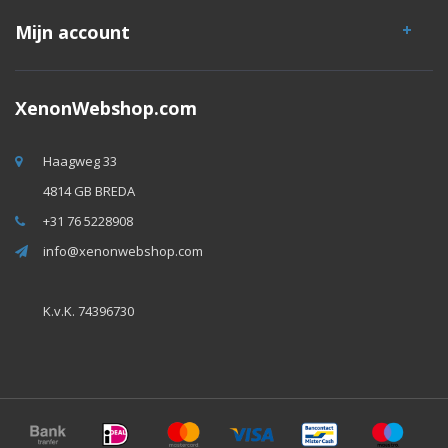
Mijn account
XenonWebshop.com
Haagweg 33
4814 GB BREDA
+31 76 5228908
info@xenonwebshop.com
K.v.K. 74396730