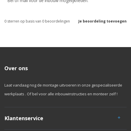
Bel of mail voor de inbouw mogelijkheden.
0
sterren op basis van
0
beoordelingen
Je beoordeling toevoegen
Over ons
Laat vandaag nog de montage uitvoeren in onze gespecialiseerde
werkplaats . Of bel voor alle inbouwinstructies en monteer zelf !
Klantenservice