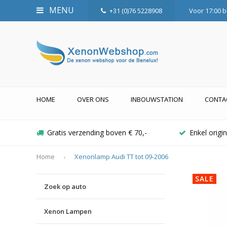
MENU
+31 (0)76 5228908
Voor 17:00 b
HOME
OVER ONS
INBOUWSTATION
CONTA
Gratis verzending boven € 70,-
Enkel orig
Home
Xenonlamp Audi TT tot 09-2006
SALE
Zoek op auto
Xenon Lampen