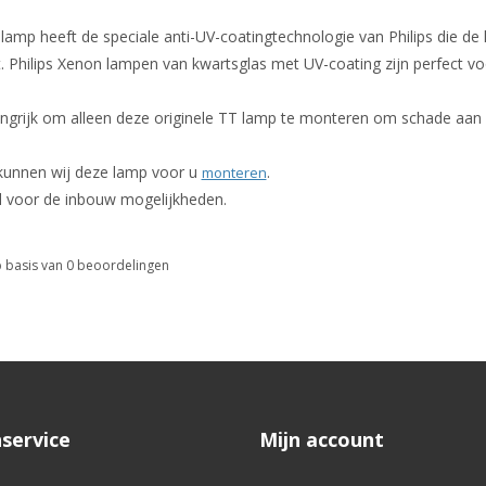
amp heeft de speciale anti-UV-coatingtechnologie van Philips die de 
 Philips Xenon lampen van kwartsglas met UV-coating zijn perfect vo
angrijk om alleen deze originele TT lamp te monteren om schade aan 
 kunnen wij deze lamp voor u
.
monteren
l voor de inbouw mogelijkheden.
 basis van
0
beoordelingen
service
Mijn account