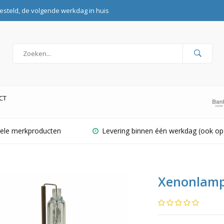
esteld, de volgende werkdag in huis
CT
inele merkproducten
Levering binnen één werkdag (ook op
Xenonlamp 