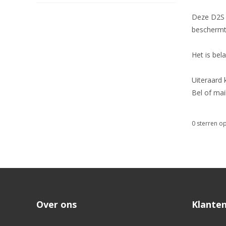
Deze D2S l
beschermt.
Het is bel
Uiteraard
Bel of mai
0
sterren op
Over ons
Klanten